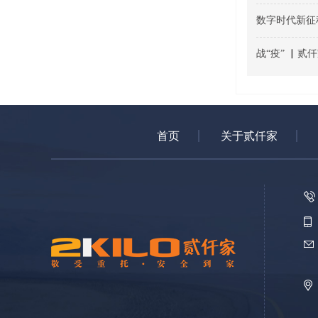
数字时代新征
战“疫” ▏贰
首页
关于贰仟家